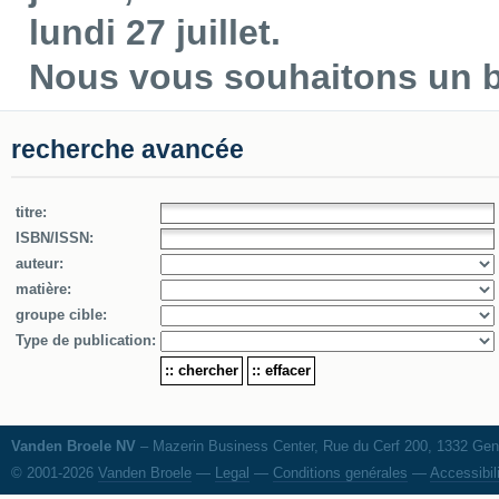
lundi 27 juillet.
Nous vous souhaitons un be
recherche avancée
titre:
ISBN/ISSN:
auteur:
matière:
groupe cible:
Type de publication:
Vanden Broele NV
– Mazerin Business Center, Rue du Cerf 200, 1332 Genv
© 2001-2026
Vanden Broele
—
Legal
—
Conditions genérales
—
Accessibil