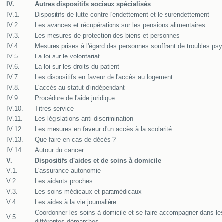
IV.
Autres dispositifs sociaux spécialisés
IV.1.
Dispositifs de lutte contre l'endettement et le surendettement
IV.2.
Les avances et récupérations sur les pensions alimentaires
IV.3.
Les mesures de protection des biens et personnes
IV.4.
Mesures prises à l'égard des personnes souffrant de troubles ps
IV.5.
La loi sur le volontariat
IV.6.
La loi sur les droits du patient
IV.7.
Les dispositifs en faveur de l'accès au logement
IV.8.
L'accès au statut d'indépendant
IV.9.
Procédure de l'aide juridique
IV.10.
Titres-service
IV.11.
Les législations anti-discrimination
IV.12.
Les mesures en faveur d'un accès à la scolarité
IV.13.
Que faire en cas de décès ?
IV.14.
Autour du cancer
V.
Dispositifs d'aides et de soins à domicile
V.1.
L'assurance autonomie
V.2.
Les aidants proches
V.3.
Les soins médicaux et paramédicaux
V.4.
Les aides à la vie journalière
Coordonner les soins à domicile et se faire accompagner dans le
V.5.
différentes démarches