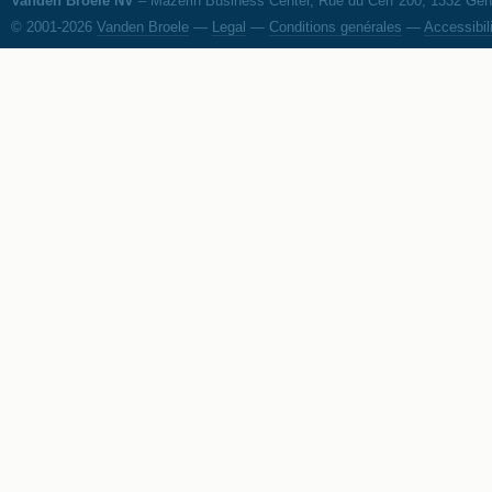
Vanden Broele NV
– Mazerin Business Center, Rue du Cerf 200, 1332 Genv
© 2001-2026
Vanden Broele
—
Legal
—
Conditions genérales
—
Accessibil