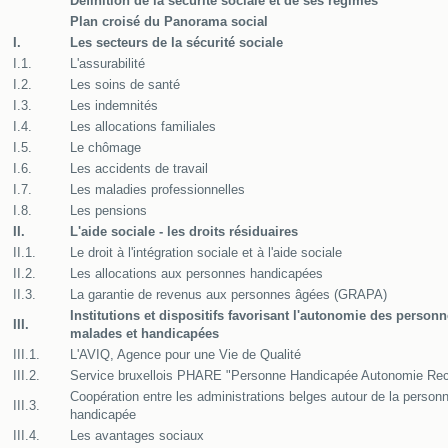
Définition de la sécurité sociale et de ses régimes
Plan croisé du Panorama social
I.
Les secteurs de la sécurité sociale
I.1.
L'assurabilité
I.2.
Les soins de santé
I.3.
Les indemnités
I.4.
Les allocations familiales
I.5.
Le chômage
I.6.
Les accidents de travail
I.7.
Les maladies professionnelles
I.8.
Les pensions
II.
L'aide sociale - les droits résiduaires
II.1.
Le droit à l'intégration sociale et à l'aide sociale
II.2.
Les allocations aux personnes handicapées
II.3.
La garantie de revenus aux personnes âgées (GRAPA)
Institutions et dispositifs favorisant l'autonomie des person
III.
malades et handicapées
III.1.
L'AVIQ, Agence pour une Vie de Qualité
III.2.
Service bruxellois PHARE "Personne Handicapée Autonomie Re
Coopération entre les administrations belges autour de la person
III.3.
handicapée
III.4.
Les avantages sociaux