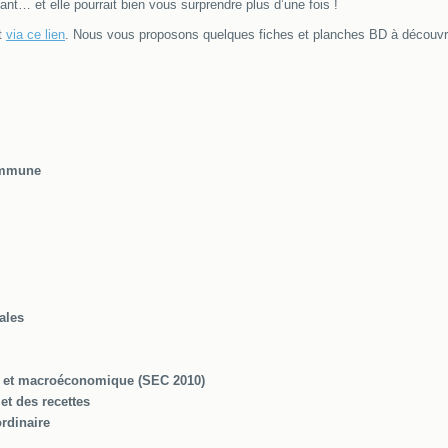
t… et elle pourrait bien vous surprendre plus d’une fois !
t
via ce lien
. Nous vous proposons quelques fiches et planches BD à découvri
commune
ales
le et macroéconomique (SEC 2010)
 et des recettes
ordinaire