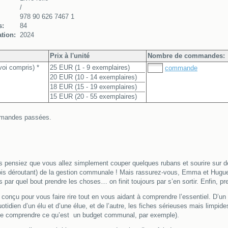
/
978 90 626 7467 1
s:
84
tion:
2024
Prix à l'unité
Nombre de commandes:
voi compris) *
25 EUR (1 - 9 exemplaires)
commande
20 EUR (10 - 14 exemplaires)
18 EUR (15 - 19 exemplaires)
15 EUR (20 - 55 exemplaires)
commandes passées.
 vous pensiez que vous allez simplement couper quelques rubans et sourire su
arfois déroutant) de la gestion communale ! Mais rassurez-vous, Emma et Hugu
ar quel bout prendre les choses… on finit toujours par s’en sortir. Enfin, pr
conçu pour vous faire rire tout en vous aidant à comprendre l’essentiel. D’u
idien d’un élu et d’une élue, et de l’autre, les fiches sérieuses mais limpides
 comprendre ce qu’est un budget communal, par exemple).