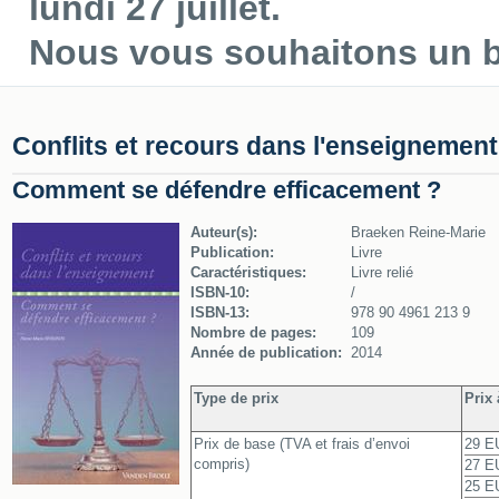
lundi 27 juillet.
Nous vous souhaitons un be
Conflits et recours dans l'enseignement
Comment se défendre efficacement ?
Auteur(s):
Braeken Reine-Marie
Publication:
Livre
Caractéristiques:
Livre relié
ISBN-10:
/
ISBN-13:
978 90 4961 213 9
Nombre de pages:
109
Année de publication:
2014
Type de prix
Prix 
Prix de base (TVA et frais d’envoi
29 E
compris)
27 EU
25 EU