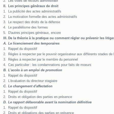
2.
Les voies de recours administratif
II.
Les principes généraux de droit
1.
La publicité des actes administratifs
2.
La motivation formelle des actes administratifs
3.
Le respect des droits de la défense
4.
Le parallélisme des formes
5.
D'autres principes généraux, encore
III.
De la théorie à la pratique ou comment régler ou prévenir les liti
A.
Le licenciement des temporaires
1.
Rappel du dispositif
2.
Règles à respecter par le pouvoir organisateur aux différents stades de 
3.
Règles à respecter par le membre du personnel
4.
Cas particulier : les condamnations pour faits de moeurs
B.
L'accès à un emploi de promotion
1.
Rappel du dispositif
2.
L'évaluation du directeur stagiaire
C.
Le changement d'affectation
1.
Rappel du dispositif
2.
Droits et obligation des parties en présence
D.
Le rapport défavorable avant la nomination définitive
1.
Rappel du dispositif
2.
Droits et obligations des parties en présence