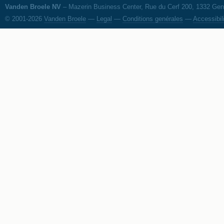
Vanden Broele NV
– Mazerin Business Center, Rue du Cerf 200, 1332 Genv
© 2001-2026
Vanden Broele
—
Legal
—
Conditions genérales
—
Accessibil