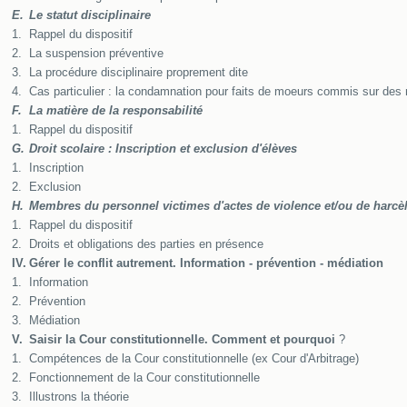
E.
Le statut disciplinaire
1.
Rappel du dispositif
2.
La suspension préventive
3.
La procédure disciplinaire proprement dite
4.
Cas particulier : la condamnation pour faits de moeurs commis sur des
F.
La matière de la responsabilité
1.
Rappel du dispositif
G.
Droit scolaire : Inscription et exclusion d'élèves
1.
Inscription
2.
Exclusion
H.
Membres du personnel victimes d'actes de violence et/ou de harcè
1.
Rappel du dispositif
2.
Droits et obligations des parties en présence
IV.
Gérer le conflit autrement. Information - prévention - médiation
1.
Information
2.
Prévention
3.
Médiation
V.
Saisir la Cour constitutionnelle. Comment et pourquoi
?
1.
Compétences de la Cour constitutionnelle (ex Cour d'Arbitrage)
2.
Fonctionnement de la Cour constitutionnelle
3.
Illustrons la théorie