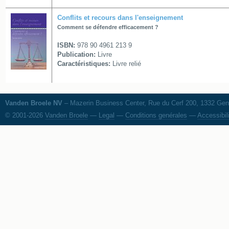
Conflits et recours dans l'enseignement
Comment se défendre efficacement ?
ISBN:
978 90 4961 213 9
Publication:
Livre
Caractéristiques:
Livre relié
Vanden Broele NV
– Mazerin Business Center, Rue du Cerf 200, 1332 Genv
© 2001-2026
Vanden Broele
—
Legal
—
Conditions genérales
—
Accessibil